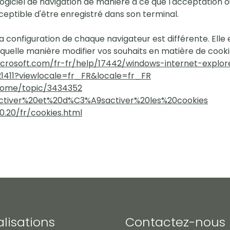
logiciel de navigation de manière à ce que l'acceptation o
ceptible d'être enregistré dans son terminal.
la configuration de chaque navigateur est différente. Elle
 quelle manière modifier vos souhaits en matière de cooki
icrosoft.com/fr-fr/help/17442/windows-internet-expl
1411?viewlocale=fr_FR&locale=fr_FR
hrome/topic/3434352
/Activer%20et%20d%C3%A9sactiver%20les%20cookies
.20/fr/cookies.html
alisations
Contactez-nous