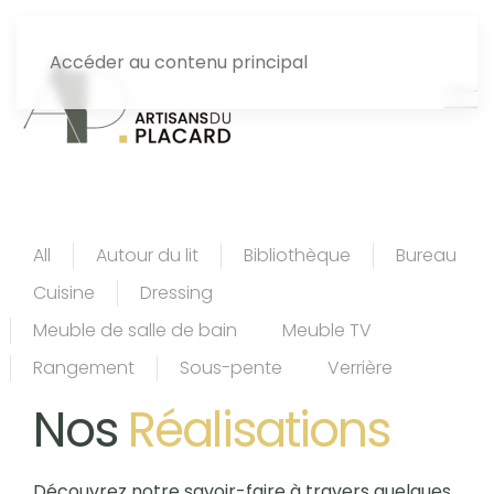
Accéder au contenu principal
All
Autour du lit
Bibliothèque
Bureau
Cuisine
Dressing
Meuble de salle de bain
Meuble TV
Rangement
Sous-pente
Verrière
Nos
Réalisations
Découvrez notre savoir-faire à travers quelques